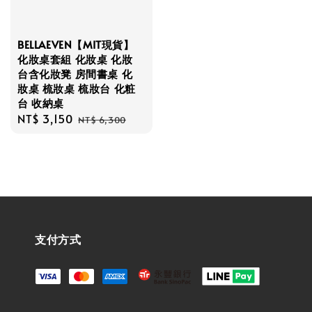
BELLAEVEN【MIT現貨】
化妝桌套組 化妝桌 化妝
台含化妝凳 房間書桌 化
妝桌 梳妝桌 梳妝台 化粧
台 收納桌
Sale
NT$ 3,150
Regular
NT$ 6,300
price
price
支付方式