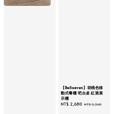
【Bellaeven】胡桃色移
動式餐櫃 吧台桌 紅酒展
示櫃
Sale
NT$ 2,680
Regular
NT$ 5,360
price
price