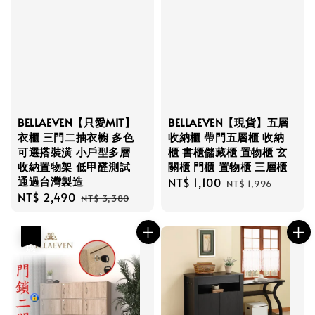
BELLAEVEN【只愛MIT】
BELLAEVEN【現貨】五層
衣櫃 三門二抽衣櫥 多色
收納櫃 帶門五層櫃 收納
可選搭裝潢 小戶型多層
櫃 書櫃儲藏櫃 置物櫃 玄
收納置物架 低甲醛測試
關櫃 門櫃 置物櫃 三層櫃
通過台灣製造
Sale
NT$ 1,100
Regular
NT$ 1,996
Sale
NT$ 2,490
Regular
price
price
NT$ 3,380
price
price
優惠