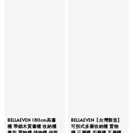
BELLAEVEN 180cm高書
BELLAEVEN【台灣製造】
櫃 帶鎖木質書櫃 收納櫃
可拆式多層收納櫃 置物
書架 置物櫃 儲物櫃 保管
櫃 三層櫃 四層櫃 五層櫃