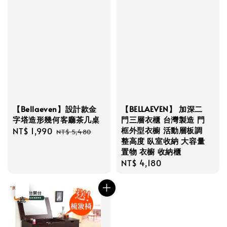
【Bellaeven】設計款金
【BELLAEVEN】 加深二
字塔造形幾何客廳茶几桌
門三層衣櫃 台灣製造 門
框外型衣櫥 活動層板調
Sale
NT$ 1,990
Regular
NT$ 5,480
整高度 臥室收納 大容量
price
price
置物 衣櫥 收納櫃
Regular
NT$ 4,180
price
優惠
售完