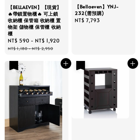
【Bellaeven】YNJ-
【BELLAEVEN】【現貨】
232(需預購)
🔥帶鎖置物櫃🔥 可上鎖
Regular
NT$ 7,793
收納櫃 保管箱 收納櫃 置
物架 儲物櫃 保管櫃 收納
price
櫃
Sale
NT$ 590
-
NT$ 1,920
Regular
price
price
NT$ 1,180
-
NT$ 2,950
優惠
優惠