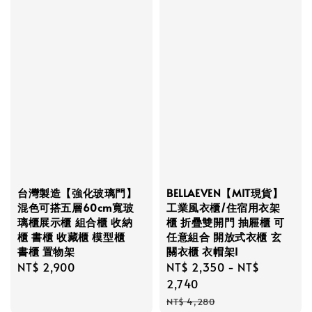
台灣製造【強化玻璃門】
BELLAEVEN【MIT現貨】
混色可搭五層60cm寬玻
工業風衣櫃/住宿用衣架
璃櫃展示櫃 組合櫃 收納
櫃 折疊雙開門 抽屜櫃 可
櫃 書櫃 收藏櫃 模型櫃
任意組合 開放式衣櫃 玄
書櫃 置物架
關衣櫃 衣帽架I
Regular
NT$ 2,900
Sale
NT$ 2,350
-
NT$
price
price
2,740
Regular
NT$ 4,280