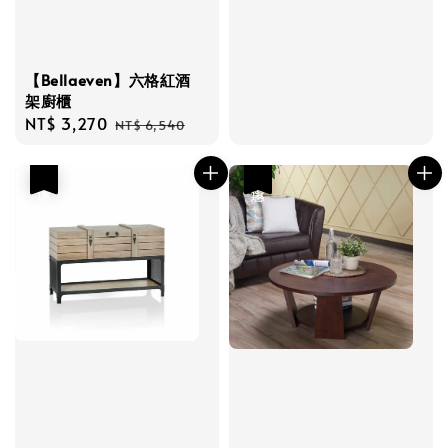
【Bellaeven】六格紅酒
架廚櫃
Sale
NT$ 3,270
Regular
NT$ 6,540
price
price
優惠
優惠