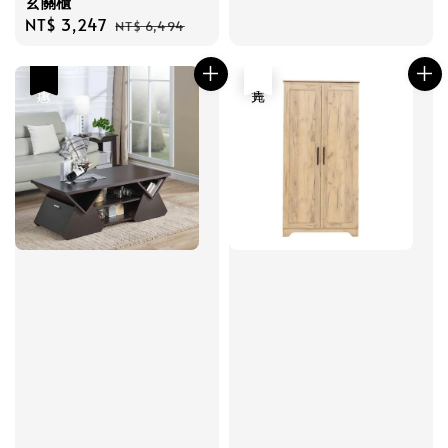
玄關櫃
Sale
NT$ 3,247
Regular
NT$ 6,494
price
price
優惠
售完