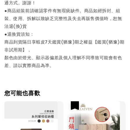
通方式。謝謝！
●商品組裝前請確認零件有無瑕疵缺件。商品如經拆封、組
裝、使用、拆解以致缺乏完整性及失去再販售價值時，恕無
法退(換)貨
●退換貨須知：
商品到貨隔日享蝦皮7天鑑賞(猶豫)期之權益【鑑賞(猶豫)期
非試用期】，
顏色由於燈光、顯示器偏差及個人理解不同導致可能會有色
差、請以實際商品為凖。
您可能也喜歡
優惠