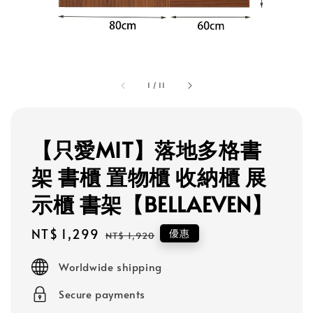
1
/
11
【只愛MIT】落地多格書
架 書櫃 置物櫃 收納櫃 展
示櫃 書架【BELLAEVEN】
Sale
NT$ 1,299
Regular
優惠
NT$ 1,920
price
price
Worldwide shipping
Secure payments