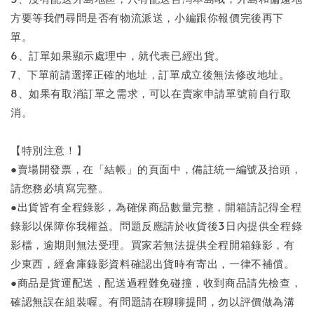
方要等我們尋問是否有物流派送，小編跟你報價完後再下
單。
6、訂單如果顯示處理中，就代表已經出貨。
7、下單前請選擇正確的地址，訂單成立後無法修改地址。
8、如果有取消訂單之需求，可以在賣家申請單號前自行取
消。
【特別注意！】
●賣場開發票，在「結帳」的頁面中，備註統一編號及抬頭，
請您務必填寫完整。
●出貨皆有全程錄影，為確保商品數量完整，開箱請記得全程
錄影以保障你我權益。問題反應請於收貨後3日內提供全程錄
影檔，逾期則無法受理。買家若無法提供全程開箱錄影，有
少東西，經倉庫錄影資料確認出貨時有寄出，一律不補償。
●商品是貨運配送，配送過程難免碰撞，收到商品請先檢查，
確認無誤在組裝喔。有問題請在聊聊提問，勿以評價做為溝