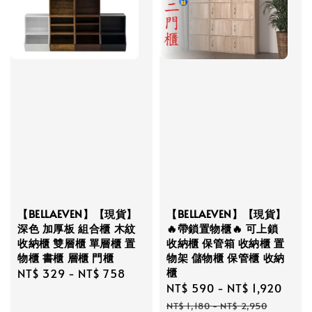
【BELLAEVEN】【現貨】
【BELLAEVEN】【現貨】
深色 加厚板 組合櫃 木紋
🔥帶鎖置物櫃🔥 可上鎖
收納櫃 雙層櫃 單層櫃 置
收納櫃 保管箱 收納櫃 置
物櫃 書櫃 層櫃 門櫃
物架 儲物櫃 保管櫃 收納
櫃
Regular
NT$ 329
-
NT$ 758
Sale
NT$ 590
-
NT$ 1,920
Regu
price
price
pric
NT$ 1,180
-
NT$ 2,950