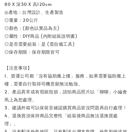
80 X 深30 X 高120cm
◎產地：台灣設計、生產製造
◎重量：20公斤
◎顏色：(顏色以實品為主)
◎屬性：DIY商品 (內附組裝說明書)
◎是否需要組裝：是 (需自備工具)
◎保存期限：保存期限皆可
【注意事項】
1、貨運公司都「沒有協助搬上樓」服務，如果需要協助搬上
樓，需要自行取得司機意願無法勉強。
2、產品異常或有瑕疵毀損，請拍商品照片以「聊聊」小編會
馬上為您處理。
3、建議外箱可以保留至確認購買商品皆沒問題再自行處理！
4、退換貨須保持商品完整性「組裝後商品無法退換貨處
理」。
5、沒有配送外島地區，只有配送台灣本島哦，外島和偏遠地