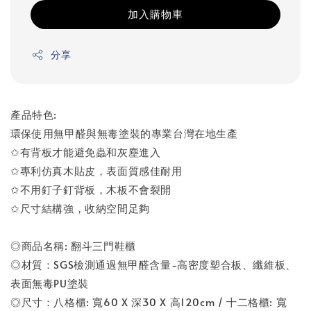
加入購物車
分享
產品特色:
環保使用無甲醛與無毒塗裝的專業台灣在地生產
✩有背板才能避免蟲和灰塵進入
✩專利仿真木貼皮，表面質感佳耐用
✩不用釘子釘背板，木板不會裂開
✩尺寸結構強，收納空間足夠
◎商品名稱: 翻斗三門鞋櫃
◎材質：SGS檢測通過無甲醛含量-高密度塑合板、纖維板、
表面無毒PU塗裝
◎尺寸：八格櫃: 寬60 X 深30 X 高120cm / 十二格櫃: 寬