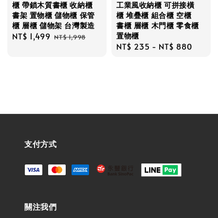
櫃 帶鎖木質書櫃 收納櫃
工業風收納櫃 可拼接橫
書架 置物櫃 儲物櫃 保管
櫃 堆疊櫃 組合櫃 空櫃
櫃 層櫃 儲物架 台灣製造
書櫃 層櫃 木門櫃 零食櫃
置物櫃
Sale
NT$ 1,499
Regular
NT$ 1,998
Regular
NT$ 235
-
NT$ 880
price
price
price
支付方式
關注我們