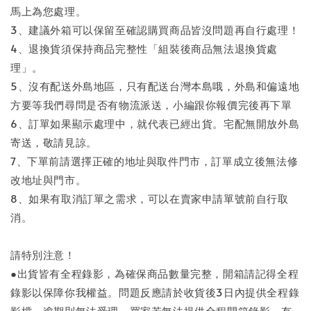
馬上為您處理。
3、建議外箱可以保留至確認購買商品皆沒問題再自行處理！
4、退換貨須保持商品完整性「組裝後商品無法退換貨處
理」。
5、沒有配送外島地區，只有配送台灣本島哦，外島和偏遠地
方要等我們尋問是否有物流派送，小編跟你報價完後再下單
6、訂單如果顯示處理中，就代表已經出貨。宅配無開放外島
寄送，敬請見諒。
7、下單前請選擇正確的地址與取件門市，訂單成立後無法修
改地址與門市。
8、如果有取消訂單之需求，可以在賣家申請單號前自行取
消。
請特別注意！
●出貨皆有全程錄影，為確保商品數量完整，開箱請記得全程
錄影以保障你我權益。問題反應請於收貨後3日內提供全程錄
影檔，逾期則無法受理。買家若無法提供全程開箱錄影，有