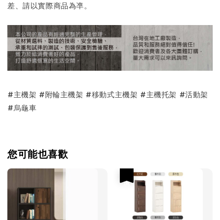
差、請以實際商品為凖。
#主機架 #附輪主機架 #移動式主機架 #主機托架 #活動架
#烏龜車
您可能也喜歡
優惠