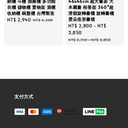
納櫃 斗櫃 抽屜櫃 多功能
46x46cm 超大書架 大
衣櫃 儲物櫃 置物架 酒櫃
本藏書 相冊架 360°超
收納櫃 碗盤櫃 台灣製造
滑順旋轉書櫃 旋轉書櫃
雲朵造形書檔
Sale
NT$ 2,940
Regular
NT$ 4,200
Sale
NT$ 2,800
-
NT$
price
price
price
3,850
Regular
NT$ 3,150
-
NT$ 3,850
price
支付方式