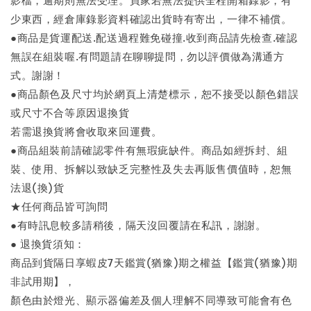
少東西，經倉庫錄影資料確認出貨時有寄出，一律不補償。
●商品是貨運配送.配送過程難免碰撞.收到商品請先檢查.確認
無誤在組裝喔.有問題請在聊聊提問，勿以評價做為溝通方
式。謝謝！
●商品顏色及尺寸均於網頁上清楚標示，恕不接受以顏色錯誤
或尺寸不合等原因退換貨
若需退換貨將會收取來回運費。
●商品組裝前請確認零件有無瑕疵缺件。商品如經拆封、組
裝、使用、拆解以致缺乏完整性及失去再販售價值時，恕無
法退(換)貨
★任何商品皆可詢問
●有時訊息較多請稍後，隔天沒回覆請在私訊，謝謝。
● 退換貨須知：
商品到貨隔日享蝦皮7天鑑賞(猶豫)期之權益【鑑賞(猶豫)期
非試用期】，
顏色由於燈光、顯示器偏差及個人理解不同導致可能會有色