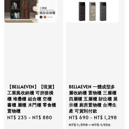
【BELLAEVEN】【現貨】
BELLAEVEN 一體成型多
工業風收納櫃 可拼接橫
層收納櫃 置物櫃 三層櫃
櫃 堆疊櫃 組合櫃 空櫃
四層櫃 五層櫃 財位櫃 展
書櫃 層櫃 木門櫃 零食櫃
示櫃 廚房置物櫃 台灣生
置物櫃
產 可貨到付款
Regular
NT$ 235
-
NT$ 880
Sale
NT$ 690
-
NT$ 1,298
Reg
price
price
pric
NT$ 1,398
-
NT$ 1,936