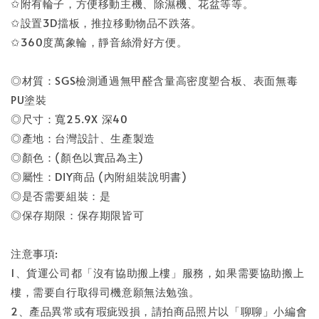
✩附有輪子，方便移動主機、除濕機、花盆等等。
✩設置3D擋板，推拉移動物品不跌落。
✩360度萬象輪，靜音絲滑好方便。
◎材質：SGS檢測通過無甲醛含量高密度塑合板、表面無毒
PU塗裝
◎尺寸：寬25.9X 深40
◎產地：台灣設計、生產製造
◎顏色：(顏色以實品為主)
◎屬性：DIY商品 (內附組裝說明書)
◎是否需要組裝：是
◎保存期限：保存期限皆可
注意事項:
1、貨運公司都「沒有協助搬上樓」服務，如果需要協助搬上
樓，需要自行取得司機意願無法勉強。
2、產品異常或有瑕疵毀損，請拍商品照片以「聊聊」小編會