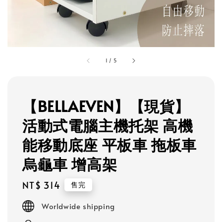
1
/
5
【BELLAEVEN】【現貨】
活動式電腦主機托架 高機
能移動底座 平板車 拖板車
烏龜車 增高架
Regular
NT$ 314
售完
price
Worldwide shipping