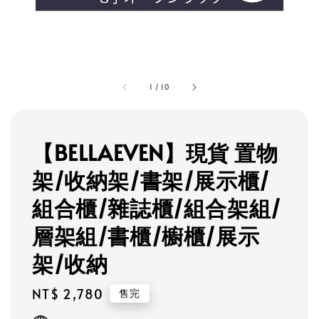
1
/
10
【BELLAEVEN】現貨 置物
架/收納架/書架/展示櫃/
組合櫃/雜誌櫃/組合架組/
層架組/書櫃/櫥櫃/展示
架/收納
Regular
NT$ 2,780
售完
price