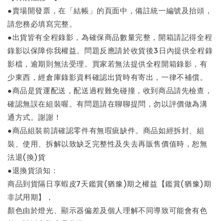
●賣場開發票，在「結帳」的頁面中，備註統一編號及抬頭，
請您務必填寫完整。
●出貨皆有全程錄影，為確保商品數量完整，開箱請記得全程
錄影以保障你我權益。問題反應請於收貨後3日內提供全程錄
影檔，逾期則無法受理。買家若無法提供全程開箱錄影，有
少東西，經倉庫錄影資料確認出貨時有寄出，一律不補償。
●商品是貨運配送，配送過程難免碰撞，收到商品請先檢查，
確認無誤在組裝喔。有問題請在聊聊提問，勿以評價做為溝
通方式。謝謝！
●商品組裝前請確認零件有無瑕疵缺件。商品如經拆封、組
裝、使用、拆解以致缺乏完整性及失去再販售價值時，恕無
法退(換)貨
●退換貨須知：
商品到貨隔日享蝦皮7天鑑賞(猶豫)期之權益【鑑賞(猶豫)期
非試用期】，
顏色由於燈光、顯示器偏差及個人理解不同導致可能會有色