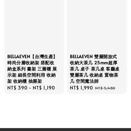
BELLAEVEN【台灣生產】
BELLAEVEN 雙層開放式
時尚分層收納架 搭配收
收納大茶几 25mm超厚
納盒系列 書架 三層櫃 展
茶几 桌子 茶几桌 客廳桌
示架 細長空間利用 收納
雙層茶几 收納桌 置物茶
架 收納櫃 抽屜架
几 空間魔法師
Regular
NT$ 390
-
NT$ 1,190
Sale
NT$ 1,990
Regular
NT$ 5,480
price
price
price