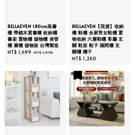
BELLAEVEN 180cm高書
BELLAEVEN【現貨】收納
櫃 帶鎖木質書櫃 收納櫃
櫃 鞋櫃 全家男女鞋櫃 置
書架 置物櫃 儲物櫃 保管
物收納 六層鞋櫃 客廳 玄
櫃 層櫃 儲物架 台灣製造
關 鞋架 鞋子 隔間櫃 玄
關櫃 櫃子
Sale
NT$ 1,499
Regular
NT$ 1,998
Regular
NT$ 1,260
price
price
price
優惠