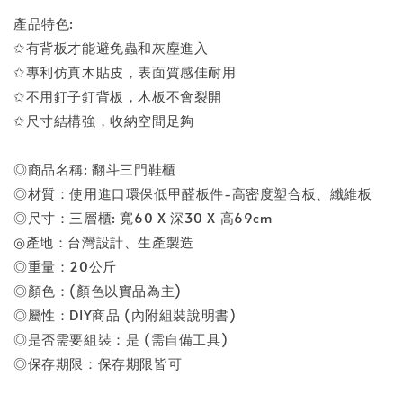
產品特色:
✩有背板才能避免蟲和灰塵進入
✩專利仿真木貼皮，表面質感佳耐用
✩不用釘子釘背板，木板不會裂開
✩尺寸結構強，收納空間足夠
◎商品名稱: 翻斗三門鞋櫃
◎材質：使用進口環保低甲醛板件-高密度塑合板、纖維板
◎尺寸：三層櫃: 寬60 X 深30 X 高69cm
◎產地：台灣設計、生產製造
◎重量：20公斤
◎顏色：(顏色以實品為主)
◎屬性：DIY商品 (內附組裝說明書)
◎是否需要組裝：是 (需自備工具)
◎保存期限：保存期限皆可