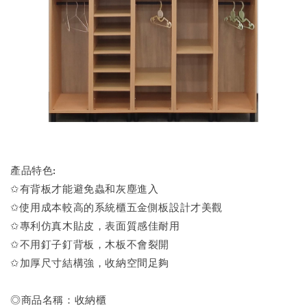
產品特色:
✩有背板才能避免蟲和灰塵進入
✩使用成本較高的系統櫃五金側板設計才美觀
✩專利仿真木貼皮，表面質感佳耐用
✩不用釘子釘背板，木板不會裂開
✩加厚尺寸結構強，收納空間足夠
◎商品名稱：收納櫃