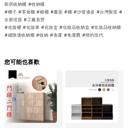
廚房收納櫃 #收納櫃
#櫃子 #零食櫃 #櫥櫃 #書架 #櫃 #沙發邊桌 #台灣製造 #
全新現貨 #工廠直營
#化妝櫃 #化妝車 #化妝盒 #化妝品收納盒 #化妝品收納櫃
#縫隙邊收納櫃 #收納 #免運 #免運費 #簡約現代
您可能也喜歡
優惠