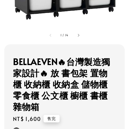
1
/
14
BELLAEVEN🔥台灣製造獨
家設計🔥 放 書包架 置物
櫃 收納櫃 收納盒 儲物櫃
零食櫃 公文櫃 櫥櫃 書櫃
雜物箱
Regular
NT$ 1,600
售完
price