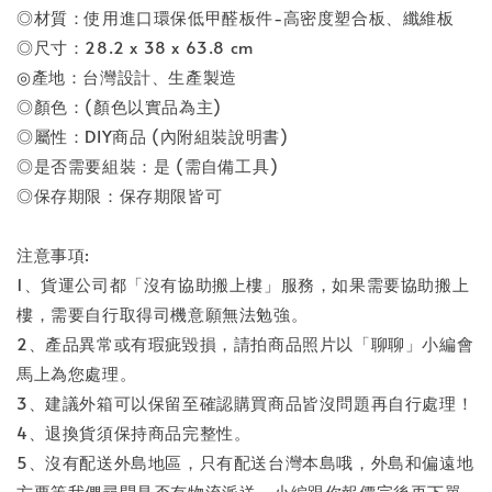
◎材質：使用進口環保低甲醛板件-高密度塑合板、纖維板
◎尺寸：28.2 x 38 x 63.8 cm
◎產地：台灣設計、生產製造
◎顏色：(顏色以實品為主)
◎屬性：DIY商品 (內附組裝說明書)
◎是否需要組裝：是 (需自備工具)
◎保存期限：保存期限皆可
注意事項:
1、貨運公司都「沒有協助搬上樓」服務，如果需要協助搬上
樓，需要自行取得司機意願無法勉強。
2、產品異常或有瑕疵毀損，請拍商品照片以「聊聊」小編會
馬上為您處理。
3、建議外箱可以保留至確認購買商品皆沒問題再自行處理！
4、退換貨須保持商品完整性。
5、沒有配送外島地區，只有配送台灣本島哦，外島和偏遠地
方要等我們尋問是否有物流派送，小編跟你報價完後再下單