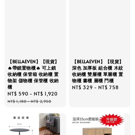
【BELLAEVEN】【現貨】
【BELLAEVEN】【現貨】
🔥帶鎖置物櫃🔥 可上鎖
深色 加厚板 組合櫃 木紋
收納櫃 保管箱 收納櫃 置
收納櫃 雙層櫃 單層櫃 置
物架 儲物櫃 保管櫃 收納
物櫃 書櫃 層櫃 門櫃
櫃
Regular
NT$ 329
-
NT$ 758
Sale
NT$ 590
-
NT$ 1,920
Regular
price
price
price
NT$ 1,180
-
NT$ 2,950