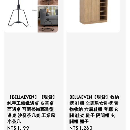
【BELLAEVEN】【現貨】
BELLAEVEN【現貨】收納
純手工鑄鐵邊桌 皮革桌
櫃 鞋櫃 全家男女鞋櫃 置
面邊桌 可調整鐵藝造型
物收納 六層鞋櫃 客廳 玄
邊桌 沙發茶几桌 工業風
關 鞋架 鞋子 隔間櫃 玄
小茶几
關櫃 櫃子
Regular
NT$ 1,199
Regular
NT$ 1,260