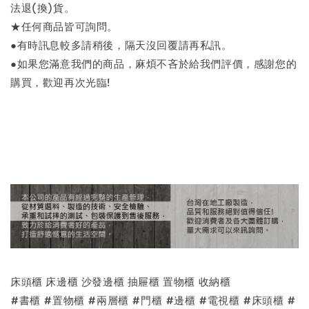
法退(換)貨。
★任何商品皆可詢問。
●有時訊息較多請稍後，隔天沒回覆請再私訊。
●如果您滿意我們的商品，麻煩不吝於給我們評價，感謝您的
購買，歡迎再次光臨!
床頭櫃 床邊櫃 沙發邊櫃 抽屜櫃 置物櫃 收納櫃
#書櫃 #置物櫃 #兩層櫃 #門櫃 #邊櫃 #電視櫃 #床頭櫃 #