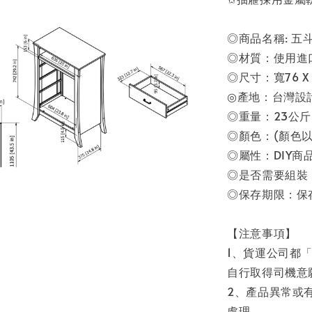
◎商品名稱: 五
◎材質：使用進
◎尺寸：寬76 X 深
◎產地：台灣設
◎重量：23公斤
◎顏色：(顏色以
◎屬性：DIY商
◎是否需要組裝：
◎保存期限：保
【注意事項】
1、貨運公司都
自行取得司機意
2、產品異常或
處理。