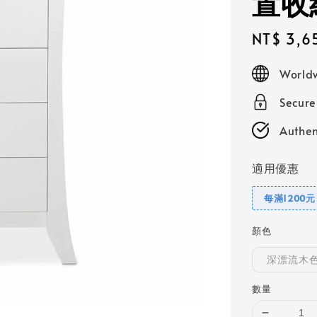
置收
Sale
NT$ 3,6
price
Worldw
Secur
Authen
適用優惠
每滿1200
顏色
深漂流木
數量