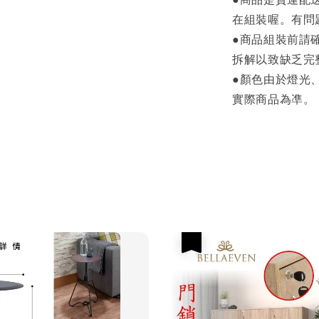
在組裝喔。有問
●商品組裝前請
拆解以致缺乏完
●顏色由於燈光
實際商品為凖。
優惠