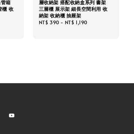
保管箱
層收納架 搭配收納盒系列 書架
管櫃 收
三層櫃 展示架 細長空間利用 收
納架 收納櫃 抽屜架
egular
Regular
NT$ 390
-
NT$ 1,190
rice
price