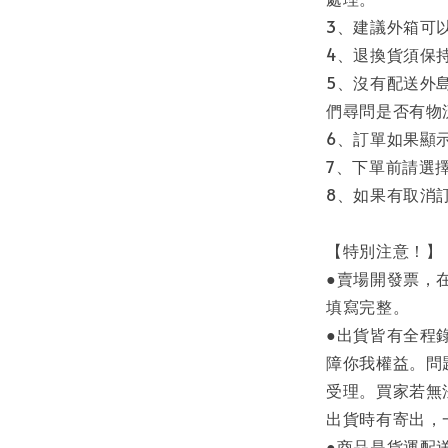
3、建議外箱可
4、退換貨須保
5、沒有配送外
們尋問是否有物
6、訂單如果顯
7、下單前請選
8、如果有取消
【特別注意！】
●賣場開發票，
填寫完整。
●出貨皆有全程
障你我權益。問
受理。買家若無
出貨時有寄出，
●商品是貨運配