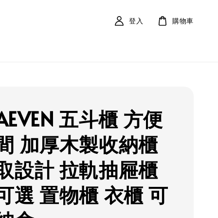
登入
購物車
LAEVEN 五斗櫃 方便
間 加厚木製收納櫃
取設計 拉軌抽屜櫃
可選 置物櫃 衣櫃 可