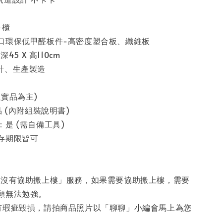
斗櫃
口環保低甲醛板件-高密度塑合板、纖維板
45 X 高110cm
計、生產製造
實品為主)
品 (內附組裝說明書)
是 (需自備工具)
存期限皆可
「沒有協助搬上樓」服務，如果需要協助搬上樓，需要
願無法勉強。
有瑕疵毀損，請拍商品照片以「聊聊」小編會馬上為您