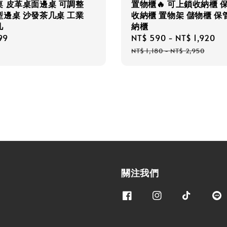
桌 皮革桌面邊桌 可調整
置物櫃🔥 可上鎖收納櫃 
型邊桌 沙發茶几桌 工業
收納櫃 置物架 儲物櫃 保
几
納櫃
r
99
Sale
NT$ 590
-
NT$ 1,920
R
price
p
NT$ 1,180
-
NT$ 2,950
關注我們