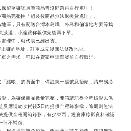
以保留至確認購買商品皆沒問題再自行處理！
持商品完整性「組裝後商品無法退換貨處理」。
島地區，只有配送台灣本島哦，外島和偏遠地方要等我
流派送，小編跟你報價完後再下單。
示處理中，就代表已經出貨。
擇正確的地址，訂單成立後無法修改地址。
訂單之需求，可以在賣家申請單號前自行取消。
在「結帳」的頁面中，備註統一編號及抬頭，請您務必
錄影，為確保商品數量完整，開箱請記得全程錄影以保
題反應請於收貨後3日內提供全程錄影檔，逾期則無法
法提供全程開箱錄影，有少東西，經倉庫錄影資料確認
一律不補償。
送，配送過程難免碰撞，收到商品請先檢查，確認無誤