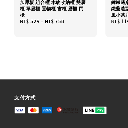
加厚板 組合櫃 木紋收納櫃 雙層
鑄鐵邊
櫃 單層櫃 置物櫃 書櫃 層櫃 門
鐵藝造
櫃
風小茶
Regular
NT$ 329
-
NT$ 758
Regula
NT$ 1,1
price
price
支付方式