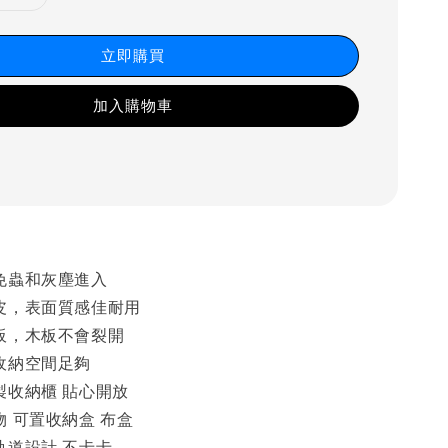
立即購買
加入購物車
免蟲和灰塵進入
皮，表面質感佳耐用
板，木板不會裂開
收納空間足夠
製收納櫃 貼心開放
 可置收納盒 布盒
軌道設計 不卡卡