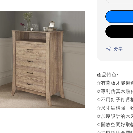
分享
產品特色:
✩有背板才能避
✩專利仿真木貼
✩不用釘子釘背
✩尺寸結構強，
✩加厚設計的木
✩開放空間好取物
✩抽屜採用金屬