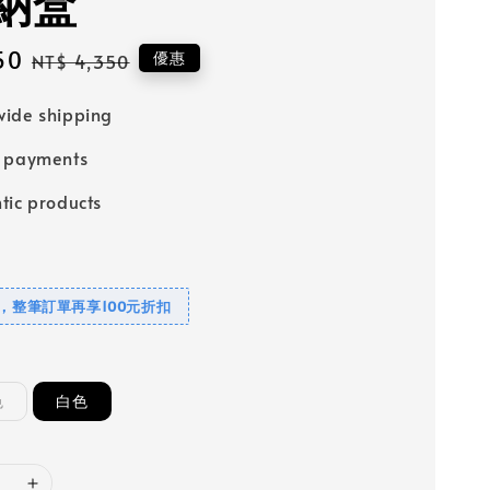
納盒
50
Regular
優惠
NT$ 4,350
price
ide shipping
e payments
tic products
元，整筆訂單再享100元折扣
色
白色