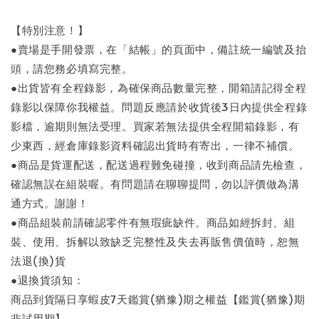
【特別注意！】
●賣場是手開發票，在「結帳」的頁面中，備註統一編號及抬
頭，請您務必填寫完整。
●出貨皆有全程錄影，為確保商品數量完整，開箱請記得全程
錄影以保障你我權益。問題反應請於收貨後3日內提供全程錄
影檔，逾期則無法受理。買家若無法提供全程開箱錄影，有
少東西，經倉庫錄影資料確認出貨時有寄出，一律不補償。
●商品是貨運配送，配送過程難免碰撞，收到商品請先檢查，
確認無誤在組裝喔。有問題請在聊聊提問，勿以評價做為溝
通方式。謝謝！
●商品組裝前請確認零件有無瑕疵缺件。商品如經拆封、組
裝、使用、拆解以致缺乏完整性及失去再販售價值時，恕無
法退(換)貨
●退換貨須知：
商品到貨隔日享蝦皮7天鑑賞(猶豫)期之權益【鑑賞(猶豫)期
非試用期】，