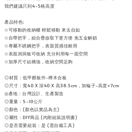
我們建議只到4-5格高度
產品特色:
✩可移動的收納櫃 輕鬆移動 來去自如
✩自帶把手，組合疊放取下更方便 免五金解鎖
✩專屬不銹鋼把手，表面質感佳耐用
✩表面洞洞板可收納 充分利用每一面空間
✩加厚尺寸結構強，收納空間足夠
◎材質：低甲醛板件-樺木合板
◎尺寸：寬40 X 深40 X 高38.5cm，加輪子-高度+7cm
◎產地：台灣設計、生產製造
◎重量：5-10公斤
◎顏色：(顏色以實品為主)
◎屬性：DIY商品 (內附組裝說明書)
◎是否需要組裝：是 (需自備工具)