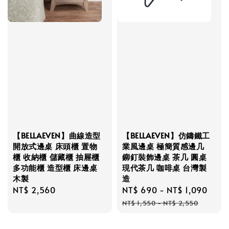
【BELLAEVEN】曲線造型
【BELLAEVEN】仿鑄鐵工
開放式邊桌 床頭櫃 置物
業風邊桌 極簡質感邊几
櫃 收納櫃 儲藏櫃 抽屜櫃
鉚釘裝飾邊桌 茶几 圓桌
多功能櫃 造型櫃 床邊桌
現代茶几 咖啡桌 台灣製
木製
造
Regular
NT$ 2,560
Sale
NT$ 690
-
NT$ 1,090
Reg
price
price
pric
NT$ 1,550
-
NT$ 2,550