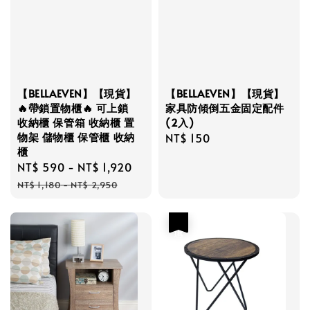
【BELLAEVEN】【現貨】
【BELLAEVEN】【現貨】
🔥帶鎖置物櫃🔥 可上鎖
家具防傾倒五金固定配件
收納櫃 保管箱 收納櫃 置
(2入)
物架 儲物櫃 保管櫃 收納
Regular
NT$ 150
櫃
price
Sale
NT$ 590
-
NT$ 1,920
Regular
price
price
NT$ 1,180
-
NT$ 2,950
優惠