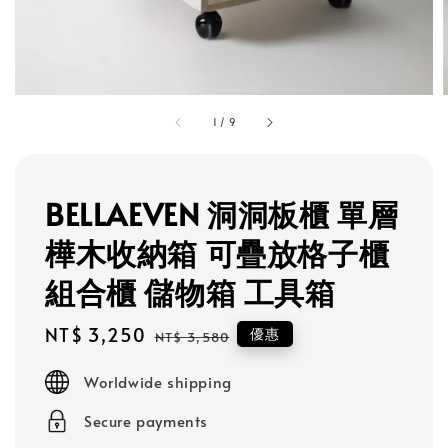
1
/
9
BELLAEVEN 洞洞板櫃 單層
樺木收納箱 可疊放格子櫃
組合櫃 儲物箱 工具箱
Sale
NT$ 3,250
Regular
優惠
NT$ 3,580
price
price
Worldwide shipping
Secure payments