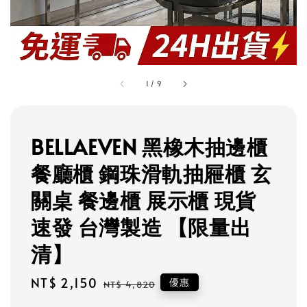
1
/
9
BELLAEVEN 黑橡木抽邊櫃
餐廳櫃 鋼珠滑軌抽屜櫃 玄
關桌 餐邊櫃 展示櫃 現貨
速發 台灣製造 【限量出
清】
Sale
NT$ 2,150
Regular
優惠
NT$ 4,820
price
price