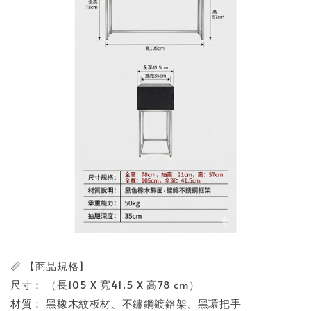
📏 【商品規格】
尺寸： （長105 X 寬41.5 X 高78 cm）
材質： 黑橡木紋板材、不鏽鋼鍍鉻架、黑環把手