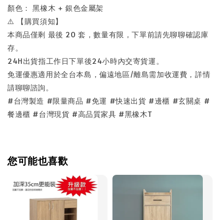
顏色： 黑橡木 + 銀色金屬架
⚠️ 【購買須知】
本商品僅剩 最後 20 套，數量有限，下單前請先聊聊確認庫
存。
24H出貨指工作日下單後24小時內交寄貨運。
免運優惠適用於全台本島，偏遠地區/離島需加收運費，詳情
請聊聊諮詢。
#台灣製造 #限量商品 #免運 #快速出貨 #邊櫃 #玄關桌 #
餐邊櫃 #台灣現貨 #高品質家具 #黑橡木T
您可能也喜歡