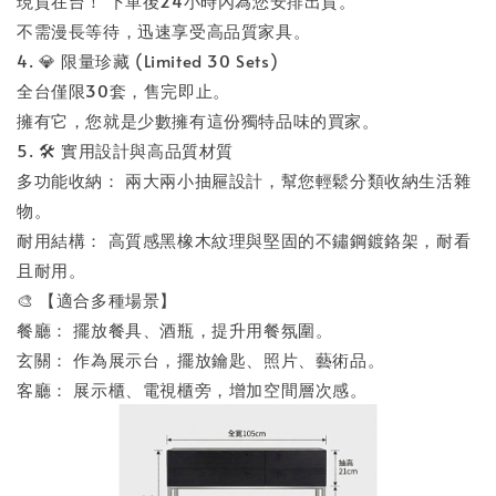
現貨在台！ 下單後24小時內為您安排出貨。
不需漫長等待，迅速享受高品質家具。
4. 💎 限量珍藏 (Limited 30 Sets)
全台僅限30套，售完即止。
擁有它，您就是少數擁有這份獨特品味的買家。
5. 🛠️ 實用設計與高品質材質
多功能收納： 兩大兩小抽屜設計，幫您輕鬆分類收納生活雜
物。
耐用結構： 高質感黑橡木紋理與堅固的不鏽鋼鍍鉻架，耐看
且耐用。
🎨 【適合多種場景】
餐廳： 擺放餐具、酒瓶，提升用餐氛圍。
玄關： 作為展示台，擺放鑰匙、照片、藝術品。
客廳： 展示櫃、電視櫃旁，增加空間層次感。