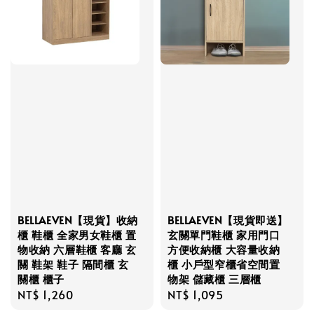
BELLAEVEN【現貨】收納
BELLAEVEN【現貨即送】
櫃 鞋櫃 全家男女鞋櫃 置
玄關單門鞋櫃 家用門口
物收納 六層鞋櫃 客廳 玄
方便收納櫃 大容量收納
關 鞋架 鞋子 隔間櫃 玄
櫃 小戶型窄櫃省空間置
關櫃 櫃子
物架 儲藏櫃 三層櫃
Regular
NT$ 1,260
Regular
NT$ 1,095
price
price